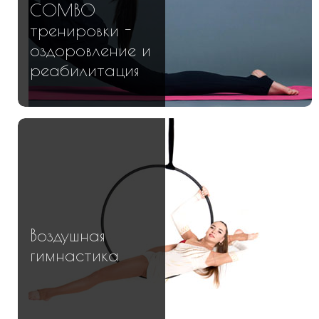
COMBO
тренировки -
оздоровление и
реабилитация
Воздушная
гимнастика