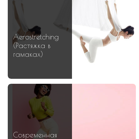
Aerostretching
(Растяжка в
гамаках)
Современная