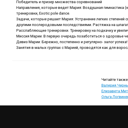
Победитель и призер множества соревнований
Направления, которые ведет Мария: Воздушная гимнастика (к
тренировки, Exotic pole dance.
Задачи, которые решает Мария: Устранение легких степеней 
другими послеродовыми последствиями. Растяжка на шпагат,
Расслабляющие тренировки. Тренировку на подкачку и увел
Миссия Марии: В первую очередь позаботиться о здоровье че
Девиз Марии: Бережно, постепенно и регулярно- залог успеха!
Занятия в малых группах с Марией, проводятся как для взро
Валерия Черн
Елизавета Мит
Ольга Логвине