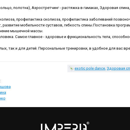
ольцо, полотна), Аэростретчинг - растяжка в гамаках, Здоровая спин
сколиоза, профилактика сколиоза, профилактика заболеваний позвоноч
 развитие мобильности суставов, гибкость спины.Постановка програ
ичение мышечной массы.
ловека. Самое главное - здоровье и функциональность тела, способнос
слых, так и для детей. Персональные тренировки, в удобное для вас в
exotic pole dance
Здоровая сп
ышова
ина
нко